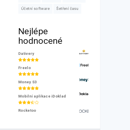
Účetní software
Šetření času
Nejlépe
hodnocené
Dativery
Hodnocení
Freelo
5.00
z 5
Hodnocení
Money S3
5.00
z 5
Hodnocení
Mobilní aplikace iDoklad
5.00
z 5
Hodnocení
Rocketoo
3.50
z
5