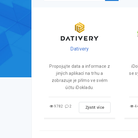
Dativery
Propojujte data a informace z
iDo
jiných aplikací na trhu a
se 
zobrazuje je přímo ve svém
účtu iDokladu.
9782
2
4
Zjistit více