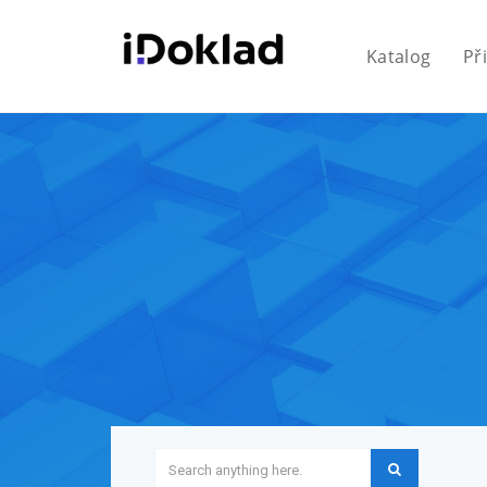
Katalog
Př