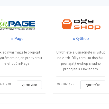
inPage
oXyShop
klad nyní můžete propojit
Urychlete a usnadněte si vstup
systémem nejen pro tvorbu
na e-trh. Díky tomuto doplňku
e-shopů inPage.
pronajatý e-shop snadno
propojíte s iDokladem.
428
0
9382
0
Zjistit více
Zjistit více