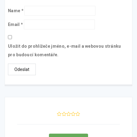
Name
*
Email
*
Uložit do prohlížeče jméno, e-mail a webovou stránku
pro budoucí komentáře.
0
5
0
out