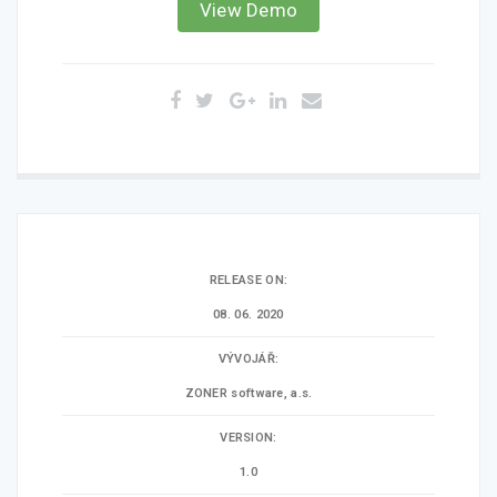
of
View Demo
based
on
customer
ratings
RELEASE ON:
08. 06. 2020
VÝVOJÁŘ:
ZONER software, a.s.
VERSION:
1.0