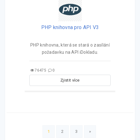
PHP knihovna pro API V3
PHP knihovna, která se stará o zasílání
požadavku na API iDokladu.
76475
0
Zjistit více
1
2
3
»