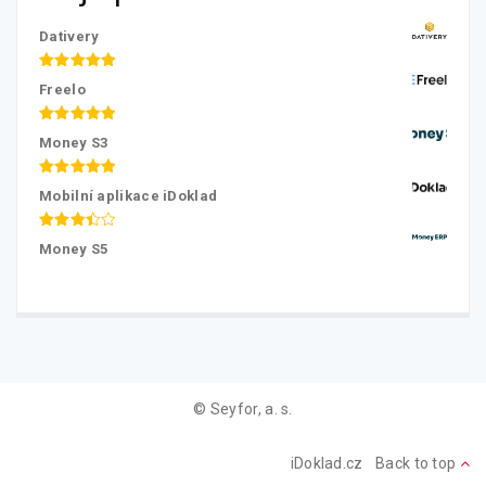
Dativery
Hodnocení
Freelo
5.00
z 5
Hodnocení
Money S3
5.00
z 5
Hodnocení
Mobilní aplikace iDoklad
5.00
z 5
Hodnocení
Money S5
3.50
z
5
© Seyfor, a. s.
iDoklad.cz
Back to top