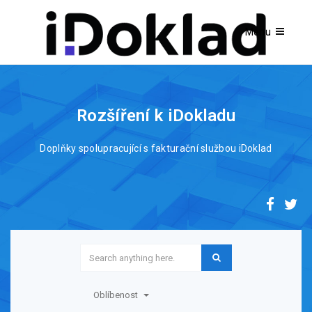
Rozšíření k iDokladu
Doplňky spolupracující s fakturační službou iDoklad
Oblíbenost