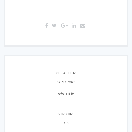
out
of
based
on
customer
ratings
RELEASE ON:
02. 12. 2025
VÝVOJÁŘ:
VERSION:
1.0