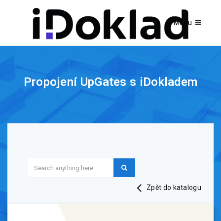
Propojení UpGates s iDokladem
Zpět do katalogu