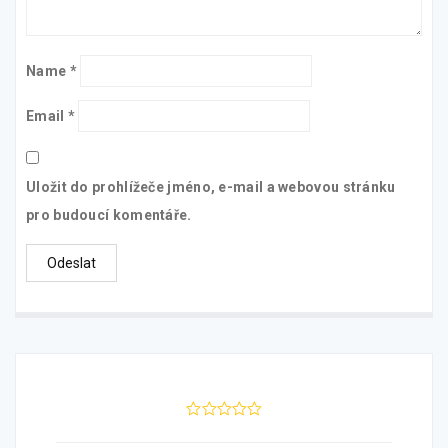
Name
*
Email
*
Uložit do prohlížeče jméno, e-mail a webovou stránku
pro budoucí komentáře.
0
5
0