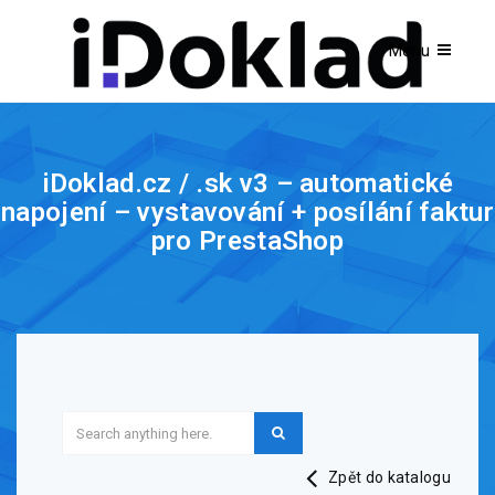
iDoklad.cz / .sk v3 – automatické
napojení – vystavování + posílání faktur
pro PrestaShop
Zpět do katalogu