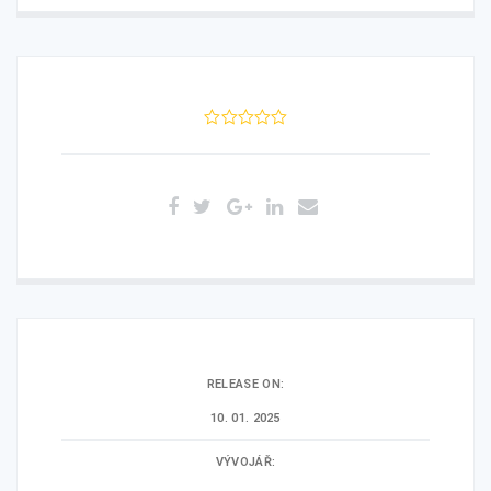
0
5
0
out
of
based
on
customer
ratings
RELEASE ON:
10. 01. 2025
VÝVOJÁŘ: