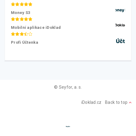
Hodnocení
Money S3
5.00
z 5
Hodnocení
Mobilní aplikace iDoklad
5.00
z 5
Hodnocení
Profi Účtenka
3.50
z
5
© Seyfor, a. s.
iDoklad.cz
Back to top