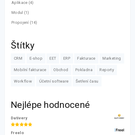
Aplikace
(4)
Modul
(1)
Propojení
(14)
Štítky
CRM
E-shop
EET
ERP
Fakturace
Marketing
Mobilní fakturace
Obchod
Pokladna
Reporty
Workflow
Účetní software
Šetření času
Nejlépe hodnocené
Dativery
Hodnocení
Freelo
5.00
z 5