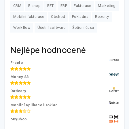
CRM
E-shop
EET
ERP
Fakturace
Marketing
Mobilní fakturace
Obchod
Pokladna
Reporty
Workflow
Účetní software
Šetření času
Nejlépe hodnocené
Freelo
Hodnocení
Money S3
5.00
z 5
Hodnocení
Dativery
5.00
z 5
Hodnocení
Mobilní aplikace iDoklad
5.00
z 5
Hodnocení
oXyShop
3.50
z
5