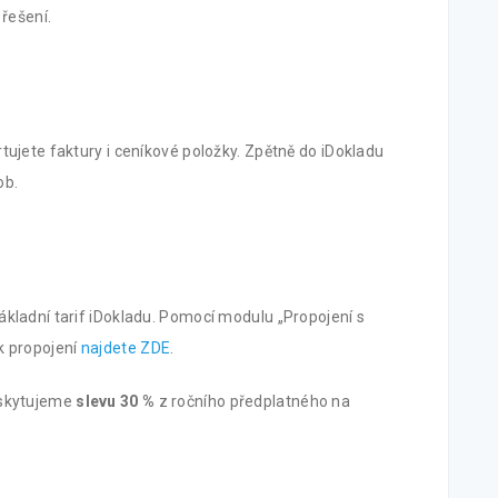
řešení.
tujete faktury i ceníkové položky. Zpětně do iDokladu
ob.
kladní tarif iDokladu. Pomocí modulu „Propojení s
k propojení
najdete ZDE
.
oskytujeme
slevu 30 %
z ročního předplatného na