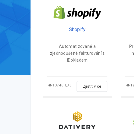
Shopify
Automatizované a
Pr
zjednodušené fakturování s
i
iDokladem
10746
0
1
Zjistit více