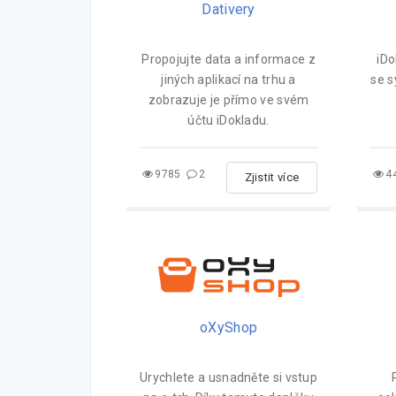
Dativery
Propojujte data a informace z
iDo
jiných aplikací na trhu a
se 
zobrazuje je přímo ve svém
účtu iDokladu.
9785
2
4
Zjistit více
oXyShop
Urychlete a usnadněte si vstup