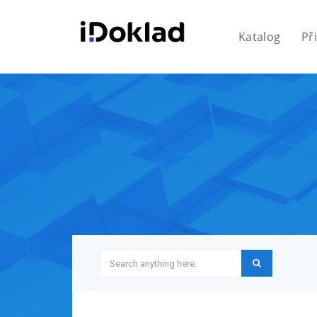
Katalog
Př