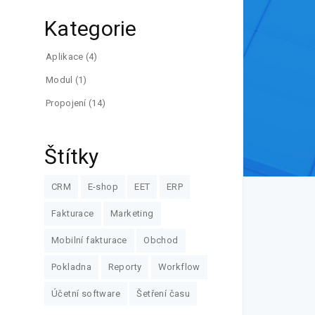
Kategorie
Aplikace
(4)
Modul
(1)
Propojení
(14)
Štítky
CRM
E-shop
EET
ERP
Fakturace
Marketing
Mobilní fakturace
Obchod
Pokladna
Reporty
Workflow
Účetní software
Šetření času