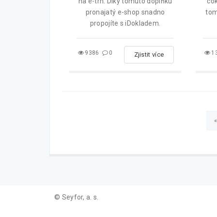
na e-trh. Díky tomuto doplňku
cok
pronajatý e-shop snadno
tom
propojíte s iDokladem.
9386
0
1
Zjistit více
© Seyfor, a. s.