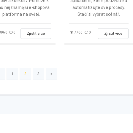
oliv a kdekoliv. Pomůže k
aplikacemi, které používáte a
u nejznámější e-shopová
automatizujte své procesy.
platforma na světě.
Stačí si vybrat scénář.
3960
0
7706
0
Zjistit více
Zjistit více
«
1
2
3
»