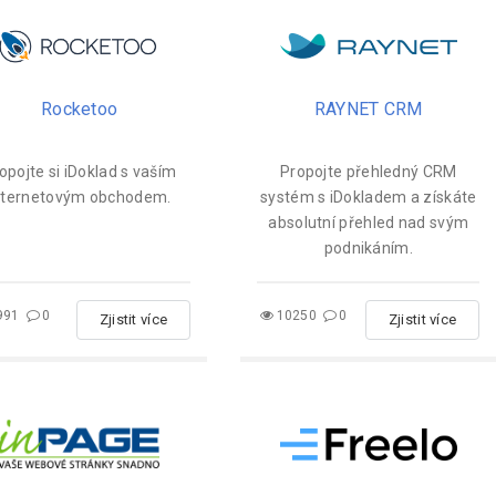
Rocketoo
RAYNET CRM
opojte si iDoklad s vaším
Propojte přehledný CRM
nternetovým obchodem.
systém s iDokladem a získáte
absolutní přehled nad svým
podnikáním.
991
0
10250
0
Zjistit více
Zjistit více