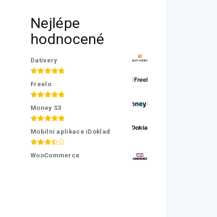
Nejlépe
hodnocené
Dativery
Hodnocení
Freelo
5.00
z 5
Hodnocení
Money S3
5.00
z 5
Hodnocení
Mobilní aplikace iDoklad
5.00
z 5
Hodnocení
WooCommerce
3.50
z
5