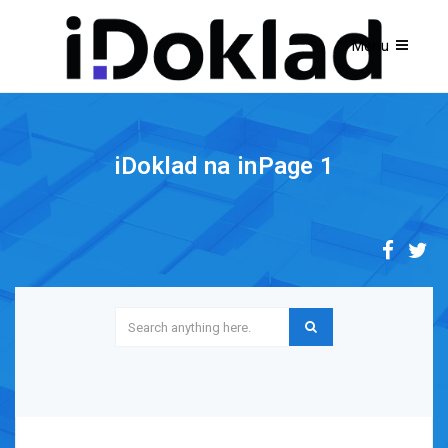
iDoklad na inPage 1