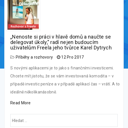
„Nenoste si práci v hlavě domů a naučte se
delegovat úkoly,” radí nejen budoucím
uživatelům Freela jeho tvůrce Karel Dytrych
Příběhy a rozhovory
12 Pro 2017
S novými aplikacemi je to jako s finančními investicemi.
Chcete mít jistotu, že se vám investovaná komodita – v
případě investic peníze a v případě aplikací čas – vrátí. A to
ideálně několikanásobně.
Read More