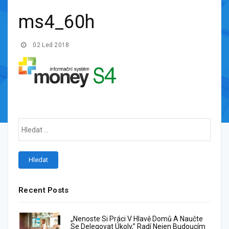
ms4_60h
02 Led 2018
Recent Posts
„Nenoste Si Práci V Hlavě Domů A Naučte
Se Delegovat Úkoly,” Radí Nejen Budoucím