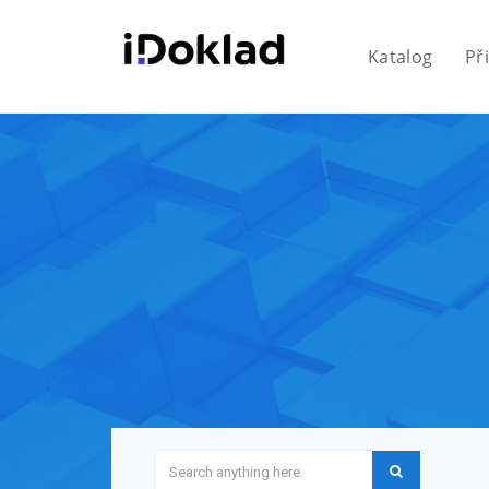
Katalog
Př