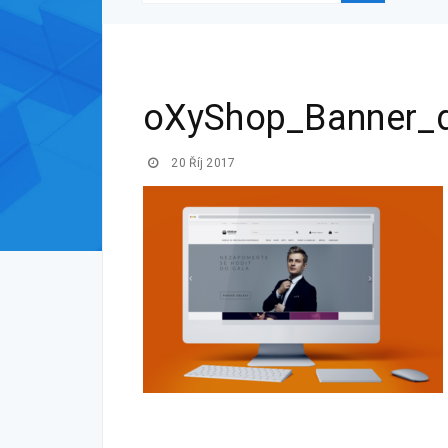
oXyShop_Banner_
20 Říj 2017