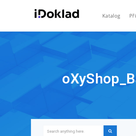
Katalog
Př
oXyShop_B