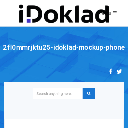
2fl0mmrjktu25-idoklad-mockup-phone