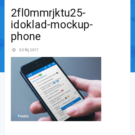
2fl0mmrjktu25-
idoklad-mockup-
phone
03 Říj 2017