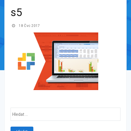
s5
18 Čvc 2017