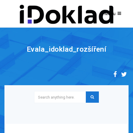
Evala_idoklad_rozšíření